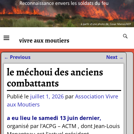
vivre aux moutiers
←
Previous
Next
→
Navigation des articles
le méchoui des anciens
combattants
Publié le
juillet 1, 2026
par
Association Vivre
aux Moutiers
a eu lieu le samedi 13 juin dernier,
organisé par l’ACPG – ACTM , dont Jean-Louis
Menanteau est l’actuel président.