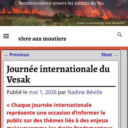
vivre aux moutiers
←
Previous
Next
→
Navigation des articles
Journée internationale du
Vesak
Publié le
mai 1, 2026
par
Nadine Béville
« Chaque journée internationale
représente une occasion d’informer le
public sur des thèmes liés à des enjeux
majeurs
comme les droits fondamentaux,