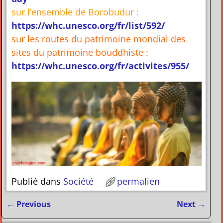
sur l’ensemble de Borobudur :
https://whc.unesco.org/fr/list/592/
sur les routes du patrimoine mondial des
sites du patrimoine bouddhiste :
https://whc.unesco.org/fr/activites/955/
Publié dans
Société
permalien
←
Previous
Next
→
Navigation des articles