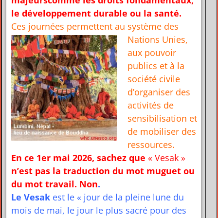
le développement durable ou la santé.
Ces journées permettent au
système des
Nations Unies,
aux pouvoir
publics et à la
société civile
d’organiser des
activités de
sensibilisation et
de mobiliser des
ressources.
En ce 1er mai 2026, sachez que
« Vesak »
n’est pas la traduction du mot muguet ou
du mot travail. Non
.
Le Vesak
est le « jour de la pleine lune du
mois de mai, le jour le plus sacré pour des