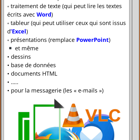
◦ traitement de texte (qui peut lire les textes
écrits avec
Word
)
◦ tableur (qui peut utiliser ceux qui sont issus
d
’Excel
)
◦ présentations (remplace
PowerPoint
)
et même
• dessins
• base de données
• documents HTML
• …..
• pour la messagerie (les « e-m
ails »)