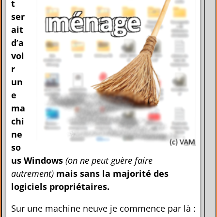
t
ser
ait
d’a
voi
r
un
e
ma
chi
ne
so
us Windows
(on ne peut guère faire
autrement)
mais sans la majorité des
logiciels propriétaires.
Sur une machine neuve je commence par là :