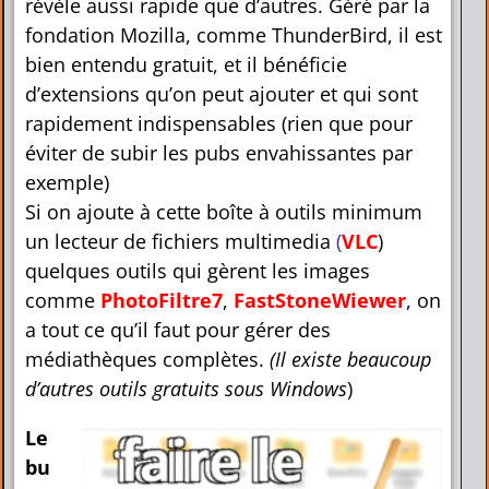
révèle aussi rapide que d’autres. Géré par la
fondation Mozilla, comme ThunderBird, il est
bien entendu gratuit, et il bénéficie
d’extensions qu’on peut ajouter et qui sont
rapidement indispensables (rien que pour
éviter de subir les pubs envahissantes par
exemple)
Si on ajoute à cette boîte à outils minimum
un lecteur de fichiers multimedia
(
VLC
)
quelques outils qui gèrent les images
comme
PhotoFiltre7
,
FastStoneWiewer
, on
a tout ce qu’il faut pour gérer des
médiathèques complètes.
(Il existe beaucoup
d’autres outils gratuits sous Windows
)
Le
bu