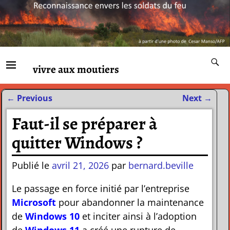
vivre aux moutiers
←
Previous
Next
→
Navigation des articles
Faut-il se préparer à
quitter Windows ?
Publié le
avril 21, 2026
par
bernard.beville
Le passage en force initié par l’entreprise
Microsoft
pour abandonner la maintenance
de
Windows 10
et inciter ainsi à l’adoption
de
Windows 11
a créé une rupture de