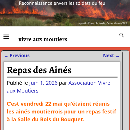
vivre aux moutiers
←
Previous
Next
→
Navigation des articles
Repas des Ainés
Publié le
juin 1, 2026
par
Association Vivre
aux Moutiers
C’est vendredi 22 mai qu’étaient réunis
les ainés moutierrois
pour un repas festif
à la Salle du Bois du Bouquet.