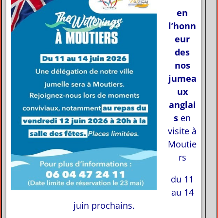
en
l’honn
eur
des
nos
jumea
ux
anglai
s
en
visite à
Moutie
rs
du 11
au 14
juin prochains.