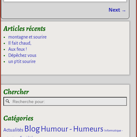
Next
→
Navigation des articles
Articles récents
montagne et sourire
Il fait chaud,
Aux feux !
Dépêchez vous
un p’tit sourire
Chercher
Catégories
Blog
Humour - Humeurs
Actualités
Informatique -